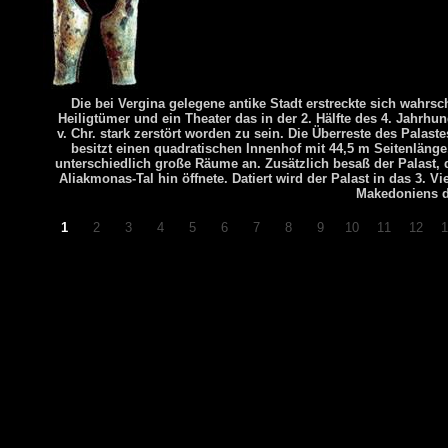
Vergina-Aigai Koenigsgraeber Slideshow
: Hans’s trip from
Thessal
Die bei Vergina gelegene antike Stadt erstreckte sich wahrs
slideshow
. Create your own stunning slideshow with our free
photo
Heiligtümer und ein Theater das in der 2. Hälfte des 4. Jahrhund
v. Chr. stark zerstört worden zu sein. Die Überreste des Pala
besitzt einen quadratischen Innenhof mit 44,5 m Seitenlän
unterschiedlich große Räume an. Zusätzlich besaß der Palast, 
Aliakmonas-Tal hin öffnete. Datiert wird der Palast in das 3. 
Makedoniens du
1
2
3
4
5
6
7
8
9
10
11
12
1