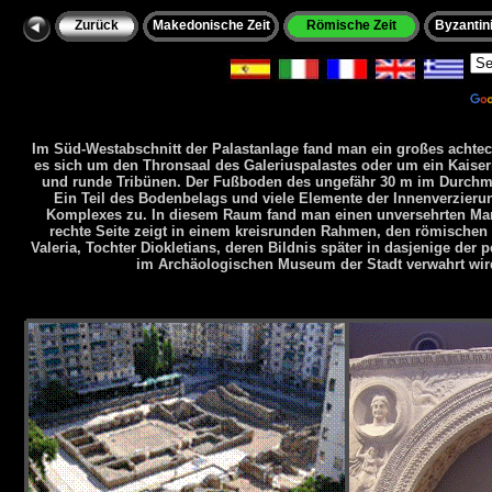
Zurück
Makedonische Zeit
Römische Zeit
Byzantini
Po
Im Süd-Westabschnitt der Palastanlage fand man ein großes achteck
es sich um den Thronsaal des Galeriuspalastes oder um ein Kais
und runde Tribünen. Der Fußboden des ungefähr 30 m im Durchm
Ein Teil des Bodenbelags und viele Elemente der Innenverzierun
Komplexes zu. In diesem Raum fand man einen unversehrten Mar
rechte Seite zeigt in einem kreisrunden Rahmen, den römischen 
Valeria, Tochter Diokletians, deren Bildnis später in dasjenige der 
im Archäologischen Museum der Stadt verwahrt wird,