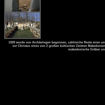
Ausgrabungen Und Museum Von Dion Makedonien Slideshow
: W
1928 wurde von Archäologen begonnen, zahlreiche Reste einer unte
created by
TripAdvisor
. See another
Litochoro slideshow
. Create 
vor Christus eines von 2 großen kultischen Zentren Makedonien
makedonische Gräber und