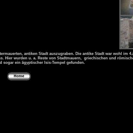
erner Hopfner’s trip from
Thessaloniki
,
Macedonia Region
,
Greece
to Díon (near
Litochoro
) was
rmauerten, antiken Stadt auszugraben. Die antike Stadt war wohl im 4.
your own stunning slideshow with our free
photo slideshow maker
.
s. Hier wurden u. a. Reste von Stadtmauern,
.
griechischen und römisch
 sogar ein ägyptischer Isis-Tempel gefunden.