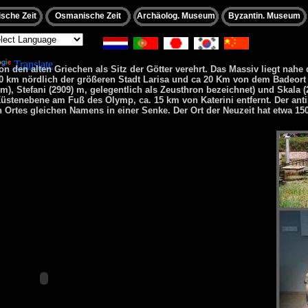
sche Zeit
Osmanische Zeit
Archäolog. Museum
Byzantin. Museum
wered by
Translate
 den alten Griechen als Sitz der Götter verehrt. Das Massiv liegt nahe 
0 km nördlich der größeren Stadt Larisa und ca 20 Km von dem Badeort K
m), Stefani (2909) m, gelegentlich als Zeusthron bezeichnet) und Skala (
Küstenebene am Fuß des Olymp, ca. 15 km von Katerini entfernt. Der anti
n
Ortes gleichen Namens in einer Senke. Der Ort der Neuzeit hat etwa 15