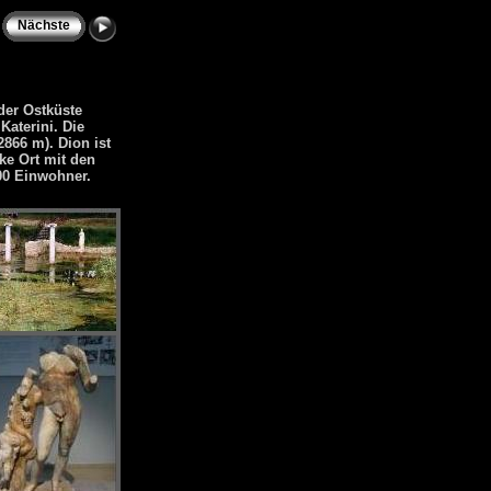
Nächste
der Ostküste
aterini. Die
2866 m). Dion ist
ke Ort mit den
00 Einwohner.