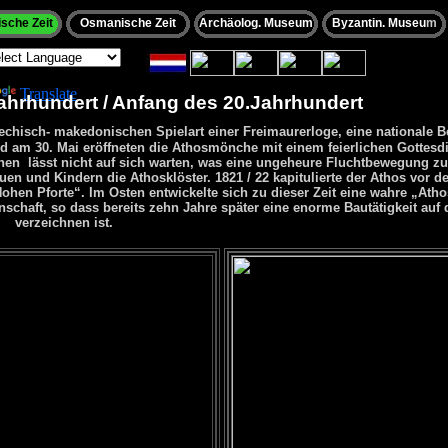
sche Zeit
Osmanische Zeit
Archäolog. Museum
Byzantin. Museu
m
wered by
Translate
ahrhundert / Anfang des 20.Jahrhundert
riechisch- makedonischen Spielart einer Freimaurerloge, eine nationale
d am 30. Mai eröffneten die Athosmönche mit einem feierlichen Gottesdi
nen lässt nicht auf sich warten, was eine ungeheure Fluchtbewegung zu
uen und Kindern die Athosklöster. 1821 / 22 kapitulierte der Athos vor 
en Pforte“. Im Osten entwickelte sich zu dieser Zeit eine
wahre „Ath
chaft, so dass bereits zehn Jahre später eine enorme Bautätigkeit auf
verzeichnen ist.