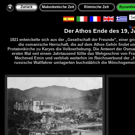
Zurück
Makedonische Zeit
Römische Zeit
Byzantini
Po
Der Athos Ende des 19, J
1821
entwickelte sich aus der „Gesellschaft der Freunde“, einer g
die osmanische Herrschaft, die auf dem Athos Gehör findet un
Protatonkirche zu Karyes die Volkserhebung. Die Antwort der Osma
ersten Mal seit einem Jahrtausend füllte das Wehgeschrei von Fra
Mechmed Emin und verblieb weiterhin im Reichsverbund der „Hoh
russische Wallfahrer umlagerten buchstäblich die Mönchsgemeins