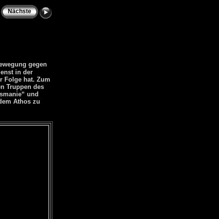
Nächste
 Bewegung gegen
enst in der
r Folge hat. Zum
den Truppen des
osmanie“ und
 dem Athos zu