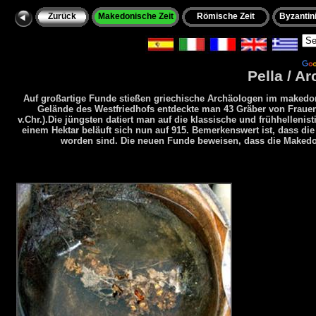
Zurück
Makedonische Zeit
Römische Zeit
Byzantini
Po
Pella / A
Auf großartige Funde stießen griechische Archäologen im makedoni
Gelände des Westfriedhofs entdeckte man 43 Gräber von Fraue
v.Chr.).Die jüngsten datiert man auf die klassische und frühhellenist
einem Hektar beläuft sich nun auf 915. Bemerkenswert ist, dass di
worden sind. Die neuen Funde beweisen, dass die Makedoni