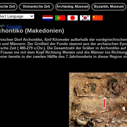
sche Zeit
Osmanische Zeit
Archäolog. Museum
Byzantin. Museum
wered by
Translate
rchontiko (Makedonien)
schen Dorf Archontiko, fünf Kilometer außerhalb der nordgriechischen 
n und Männern. Der Großteil der Funde stammt aus der archaischen Epo
ische Zeit ( 480-279 v.Chr.). Die Gesamtzahl der Gräber in Archontiko auf
e Frauen nie mit dem Kopf Richtung Westen und die Männer nie Richtung
er bereits in der zweiten Hälfte des
7.Jahrhunderts in dieser Region si