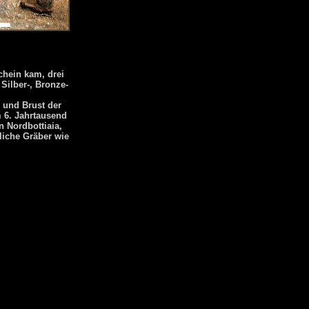
chein kam, drei
Silber-, Bronze-
 und Brust der
 6. Jahrtausend
 Nordbottiaia,
liche Gräber wie